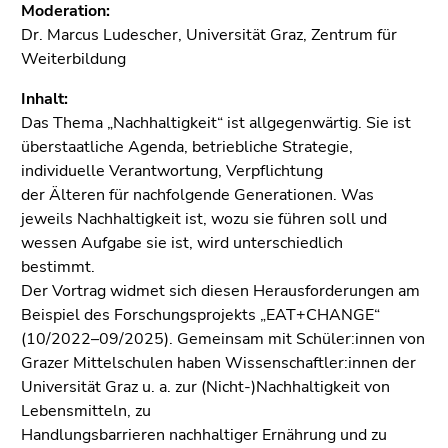
4)
Moderation:
Zu
Dr. Marcus Ludescher, Universität Graz, Zentrum für
den
Weiterbildung
Zusatzinformationen
Inhalt:
(Zugriffstaste
Das Thema „Nachhaltigkeit“ ist allgegenwärtig. Sie ist
5)
überstaatliche Agenda, betriebliche Strategie,
Zu
individuelle Verantwortung, Verpflichtung
den
der Älteren für nachfolgende Generationen. Was
Seiteneinstellungen
jeweils Nachhaltigkeit ist, wozu sie führen soll und
(Benutzer/Sprache)
wessen Aufgabe sie ist, wird unterschiedlich
(Zugriffstaste
bestimmt.
8)
Der Vortrag widmet sich diesen Herausforderungen am
Zur
Beispiel des Forschungsprojekts „EAT+CHANGE“
Suche
(10/2022–09/2025). Gemeinsam mit Schüler:innen von
(Zugriffstaste
Grazer Mittelschulen haben Wissenschaftler:innen der
9)
Universität Graz u. a. zur (Nicht-)Nachhaltigkeit von
Ende
Lebensmitteln, zu
dieses
Handlungsbarrieren nachhaltiger Ernährung und zu