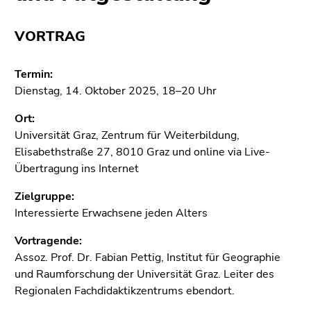
bestätigen
Sie diesen
VORTRAG
Link.
Beginn
Zum
Termin:
des
Inhalt
Dienstag, 14. Oktober 2025, 18–20 Uhr
Seitenbereichs:
(Zugriffstaste
Seitenbereiche:
1)
Ort:
Zur
Universität Graz, Zentrum für Weiterbildung,
Positionsanzeige
Elisabethstraße 27, 8010 Graz und online via Live-
(Zugriffstaste
Übertragung ins Internet
2)
Zielgruppe:
Zur
Interessierte Erwachsene jeden Alters
Hauptnavigation
(Zugriffstaste
Vortragende:
3)
Assoz. Prof. Dr. Fabian Pettig, Institut für Geographie
Zur
und Raumforschung der Universität Graz. Leiter des
Unternavigation
Regionalen Fachdidaktikzentrums ebendort.
(Zugriffstaste