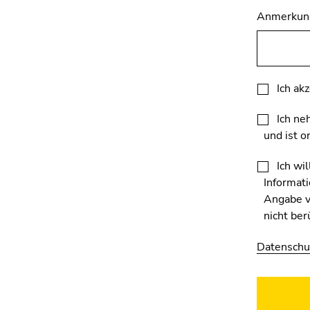
Seitenbereichs.
Anmerkung
Zur
Übersicht
der
Seitenbereiche
Ich ak
Ich ne
und ist o
Ich wi
Informati
Angabe v
nicht ber
Datenschu