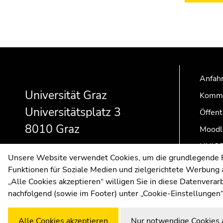
Beginn
Ende
Ende
des
dieses
dieses
Seitenbereichs:
Seitenbereichs.
Seitenbereichs.
Anfahr
Zusatzinformationen:
Zur
Zur
Universität Graz
Kommu
Übersicht
Übersicht
Universitätsplatz 3
der
der
Öffent
Seitenbereiche
Seitenbereiche
8010 Graz
Moodl
UNIGR
Unsere Website verwendet Cookies, um die grundlegende Fu
Funktionen für Soziale Medien und zielgerichtete Werbung a
„Alle Cookies akzeptieren“ willigen Sie in diese Datenvera
nachfolgend (sowie im Footer) unter „Cookie-Einstellungen“
Alle Cookies akzeptieren
Nur notwendige Cookies 