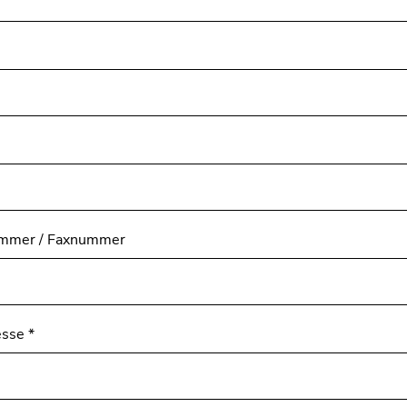
ummer / Faxnummer
esse
*