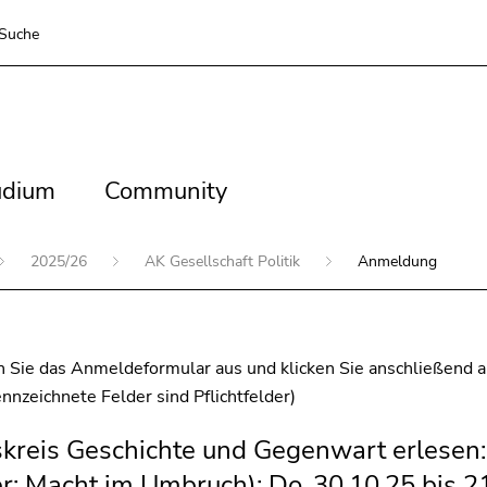
Suche
dium
Community
udium
Community
2025/26
AK Gesellschaft Politik
Anmeldung
en Sie das Anmeldeformular aus und klicken Sie anschließend a
ennzeichnete Felder sind Pflichtfelder)
kreis Geschichte und Gegenwart erlesen: T
r: Macht im Umbruch); Do, 30.10.25 bis 21