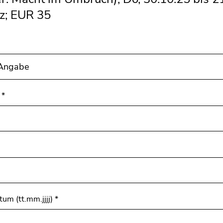
z; EUR 35
e
*
um (tt.mm.jjjj)
*